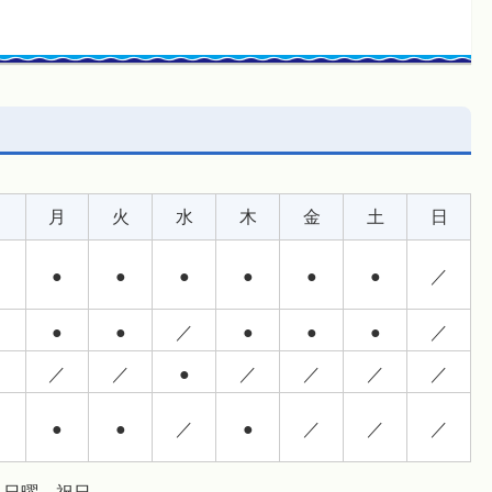
月
火
水
木
金
土
日
●
●
●
●
●
●
／
●
●
／
●
●
●
／
／
／
●
／
／
／
／
●
●
／
●
／
／
／