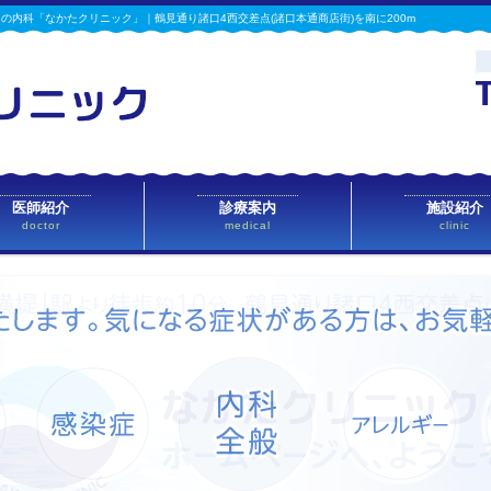
の内科「なかたクリニック」｜鶴見通り諸口4西交差点(諸口本通商店街)を南に200m
医師紹介
診療案内
施設紹介
doctor
medical
clinic